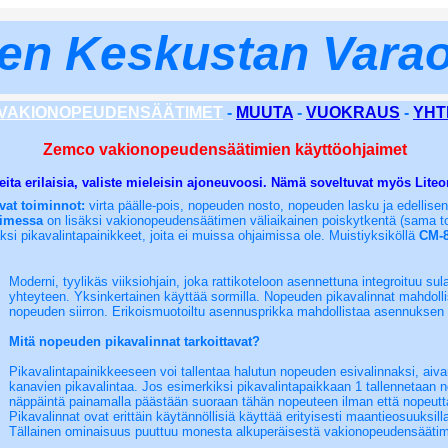
en Keskustan Vara
VAKIONOPEUDENSÄÄTIMET
-
MUUTA
-
VUOKRAUS
-
YHT
Zemco vakionopeudensäätimien käyttöohjaimet
ita erilaisia, valiste mieleisin ajoneuvoosi. Nämä soveltuvat myös Liteon 
vat toiminnot:
virta päälle-pois, nopeuden nosto, nopeuden lasku ja edellise
aimessa
on lisäksi vakionopeudensäätimen väliaikainen poiskytkentä (sama toim
ksi pikavalintapainikkeet, joita ei muissa ohjaimissa ole. Muistiyksiköllä
CM-
Moderni, tyylikäs viiksiohjain, joka rattikoteloon asennettuna integroituu su
yhteyteen. Yksinkertainen käyttää sormilla. Nopeuden pikavalinnat mahdoll
nopeuden siirron. Erikoismuotoiltu asennusprikka mahdollistaa asennuksen
Mitä nopeuden pikavalinnat tarkoittavat?
Pikavalintapainikkeeseen voi tallentaa halutun nopeuden esivalinnaksi, aiv
kanavien pikavalintaa. Jos esimerkiksi pikavalintapaikkaan 1 tallennetaan 
näppäintä painamalla päästään suoraan tähän nopeuteen ilman että nopeutta
Pikavalinnat ovat erittäin käytännöllisiä käyttää erityisesti maantieosuuksilla
Tällainen ominaisuus puuttuu monesta alkuperäisestä vakionopeudensäätim