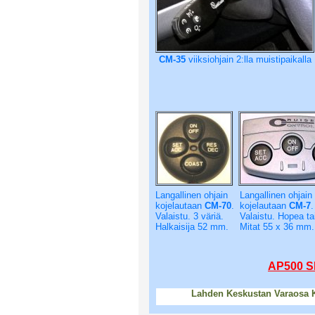
CM-35
viiksiohjain 2:lla muistipaikalla
Langallinen ohjain
Langallinen ohjain
kojelautaan
CM-70
.
kojelautaan
CM-7
.
Valaistu. 3 väriä.
Valaistu. Hopea ta
Halkaisija 52 mm.
Mitat 55 x 36 mm.
AP500 S
Lahden Keskustan Varaosa K