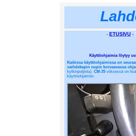
Lahd
-
ETUSIVU
-
Käyttöohjaimia löytyy use
Kaikissa käyttöohjaimissa on seuraa
vaihdekepin nupin korvaavassa ohj
kytkinpoljinta).
CM-35
viiksessä on lisä
käyttöohjaimiin.