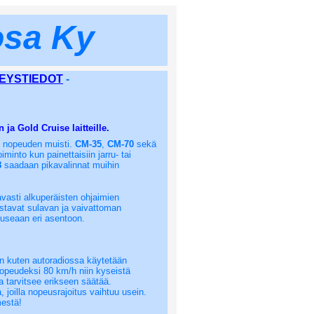
osa Ky
EYSTIEDOT
-
ja Gold Cruise laitteille.
n nopeuden muisti.
CM-35
,
CM-70
sekä
into kun painettaisiin jarru- tai
8
saadaan pikavalinnat muihin
lavasti alkuperäisten ohjaimien
istavat sulavan ja vaivattoman
 useaan eri asentoon.
an kuten autoradiossa käytetään
nopeudeksi 80 km/h niin kyseistä
 tarvitsee erikseen säätää.
, joilla nopeusrajoitus vaihtuu usein.
estä!