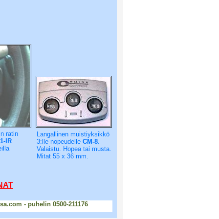
n ratin
Langallinen muistiyksikkö
-IR
.
3:lle nopeudelle
CM-8
.
illa
Valaistu. Hopea tai musta.
Mitat 55 x 36 mm.
NAT
sa.com - puhelin 0500-211176