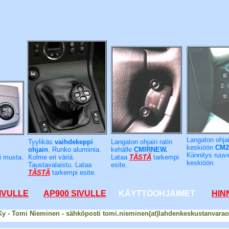
Langaton ohjai
Tyylikäs
vaihdekeppi
Langaton ohjain ratin
keskiöön
CM21
ohjain
. Runko alumiinia.
kehälle
CMIRNEW.
Kiinnitys ruuve
i musta.
Kolme eri väriä.
Lataa
TÄSTÄ
tarkempi
keskiöön.
Taustavalaistu. Lataa
esite.
TÄSTÄ
tarkempi esite.
IVULLE
AP900 SIVULLE
KÄYTTÖOHJAIMET
HIN
y - Tomi Nieminen - sähköposti tomi.nieminen(at)lahdenkeskustanvarao