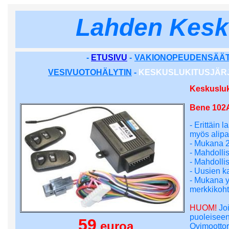
Lahden Kesk
-
ETUSIVU
-
VAKIONOPEUDENSÄÄT
VESIVUOTOHÄLYTIN
-
KESKUSLUKITUSJÄR
Keskusluk
Bene 102A
- Erittäin 
myös alipai
- Mukana 2
- Mahdolli
- Mahdollis
- Uusien 
- Mukana yl
merkkikoht
HUOM!
Joi
puoleiseen
59
euroa
Ovimoottori