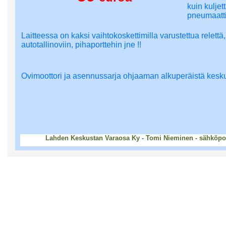
kuin kuljet
pneumaattin
Laitteessa on kaksi vaihtokoskettimilla varustettua relett
autotallinoviin, pihaporttehin jne !!
Ovimoottori ja asennussarja ohjaaman alkuperäistä kesku
Lahden Keskustan Varaosa Ky - Tomi Nieminen - sähköpos